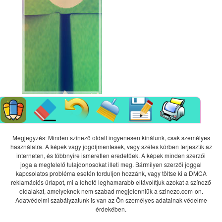
Megjegyzés: Minden színező oldalt ingyenesen kínálunk, csak személyes
használatra. A képek vagy jogdíjmentesek, vagy széles körben terjesztik az
interneten, és többnyire ismeretlen eredetűek. A képek minden szerzői
joga a megfelelő tulajdonosokat illeti meg. Bármilyen szerzői joggal
kapcsolatos probléma esetén forduljon hozzánk, vagy töltse ki a DMCA
reklamációs űrlapot, mi a lehető leghamarabb eltávolítjuk azokat a színező
oldalakat, amelyeknek nem szabad megjelenniük a szinezo.com-on.
Adatvédelmi szabályzatunk is van az Ön személyes adatainak védelme
érdekében.