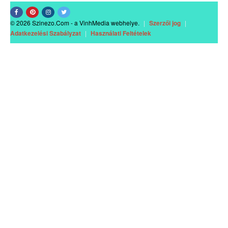
© 2026 Szinezo.Com - a VinhMedia webhelye.
|
Szerzői jog
|
Adatkezelési Szabályzat
|
Használati Feltételek