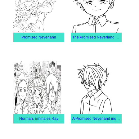
Promised Neverland
The Promised Neverland Norman
Norman, Emma és Ray
A Promised Neverland ingyenesen nyomtatható