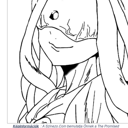
: A Szinezo.Com bemutatja Önnek a The Promised
Képinformációk