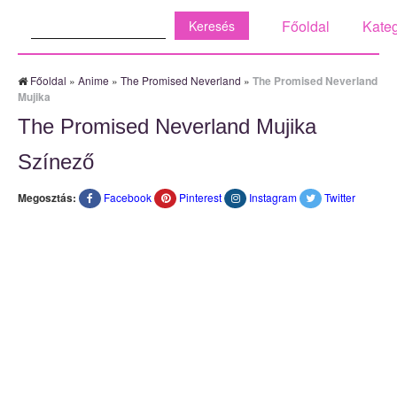
Keresés:
Főoldal
Kateg
Főoldal
»
Anime
»
The Promised Neverland
»
The Promised Neverland
Mujika
The Promised Neverland Mujika
Színező
Megosztás:
Facebook
Pinterest
Instagram
Twitter