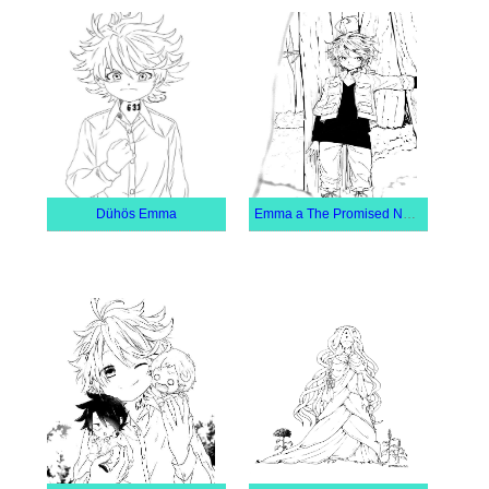
Dühös Emma
Emma a The Promised Neverland Ből