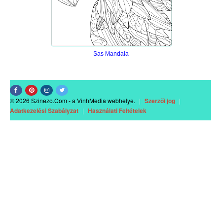
Sas Mandala
© 2026 Szinezo.Com - a VinhMedia webhelye.
|
Szerzői jog
|
Adatkezelési Szabályzat
|
Használati Feltételek