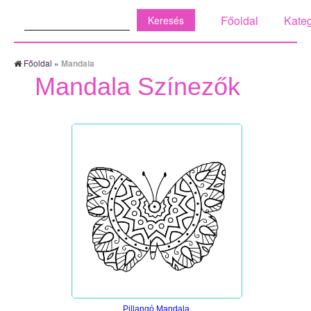
Keresés:
Főoldal
Kateg
Főoldal
»
Mandala
Mandala Színezők
Pillangó Mandala