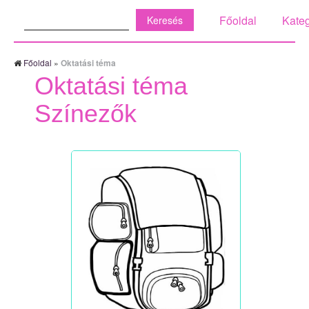
Keresés:
Főoldal
Kateg
Főoldal
»
Oktatási téma
Oktatási téma
Színezők