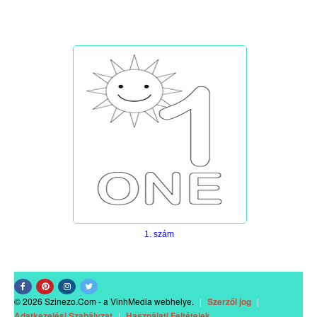
1. szám
© 2026 Szinezo.Com - a VinhMedia webhelye.
|
Szerzői jog
|
Adatkezelési Szabályzat
|
Használati Feltételek