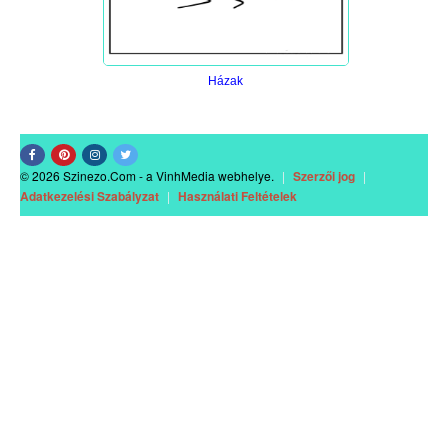
Házak
© 2026 Szinezo.Com - a VinhMedia webhelye.
|
Szerzői jog
|
Adatkezelési Szabályzat
|
Használati Feltételek