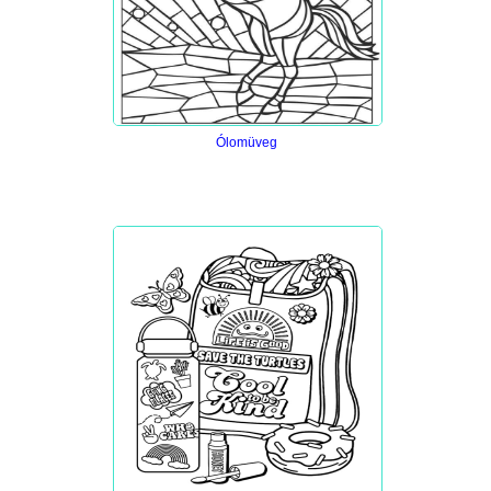
Ólomüveg