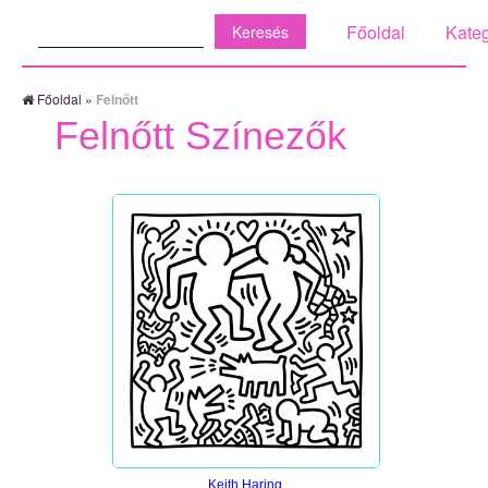
Keresés:
Főoldal
Kateg
Főoldal
»
Felnőtt
Felnőtt Színezők
Keith Haring