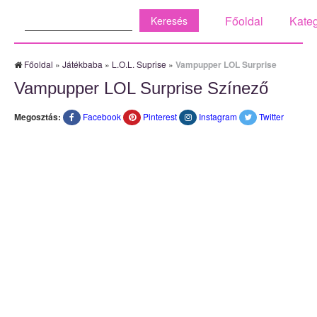
Keresés:
Főoldal
Kateg
Főoldal
»
Játékbaba
»
L.O.L. Suprise
»
Vampupper LOL Surprise
Vampupper LOL Surprise Színező
Megosztás:
Facebook
Pinterest
Instagram
Twitter