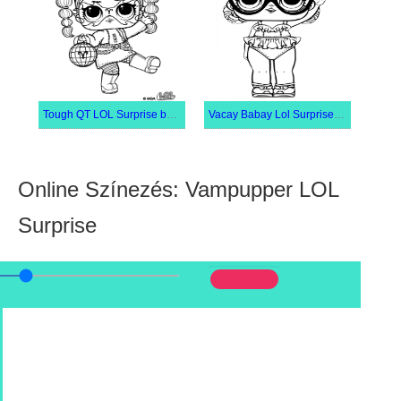
Tough QT LOL Surprise baba
Vacay Babay Lol Surprise baba
Online Színezés: Vampupper LOL
Surprise