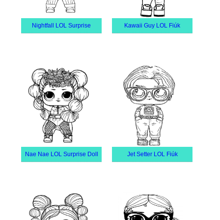
Nightfall LOL Surprise
Kawaii Guy LOL Fiúk
Nae Nae LOL Surprise Doll
Jet Setter LOL Fiúk