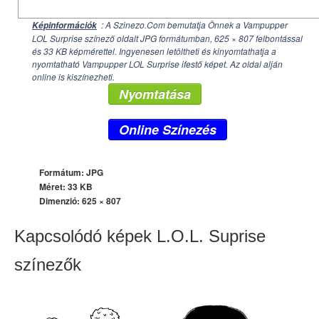
: A Szinezo.Com bemutatja Önnek a Vampupper
Képinformációk
LOL Surprise színező oldalt JPG formátumban,
625 × 807
felbontással
és 33 KB képmérettel. Ingyenesen letöltheti és kinyomtathatja a
nyomtatható Vampupper LOL Surprise ifestő képet. Az oldal alján
online is kiszínezheti.
Nyomtatása
Online Színezés
Formátum: JPG
Méret: 33 KB
Dimenzió:
625 × 807
Kapcsolódó képek L.O.L. Suprise
színezők