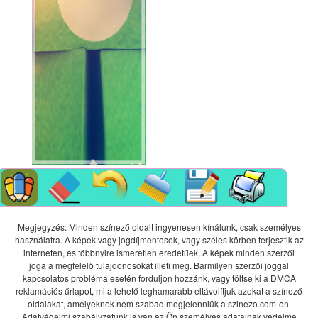
Megjegyzés: Minden színező oldalt ingyenesen kínálunk, csak személyes
használatra. A képek vagy jogdíjmentesek, vagy széles körben terjesztik az
interneten, és többnyire ismeretlen eredetűek. A képek minden szerzői
joga a megfelelő tulajdonosokat illeti meg. Bármilyen szerzői joggal
kapcsolatos probléma esetén forduljon hozzánk, vagy töltse ki a DMCA
reklamációs űrlapot, mi a lehető leghamarabb eltávolítjuk azokat a színező
oldalakat, amelyeknek nem szabad megjelenniük a szinezo.com-on.
Adatvédelmi szabályzatunk is van az Ön személyes adatainak védelme