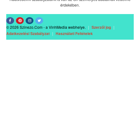
érdekében.
© 2026 Szinezo.Com - a VinhMedia webhelye.
|
Szerzői jog
|
Adatkezelési Szabályzat
|
Használati Feltételek