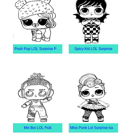
Posh Pup LOL Surprise Pets
Spicy Kid LOL Surprise
Mix Boi LOL Fiúk
Miss Punk Lol Surprise baba