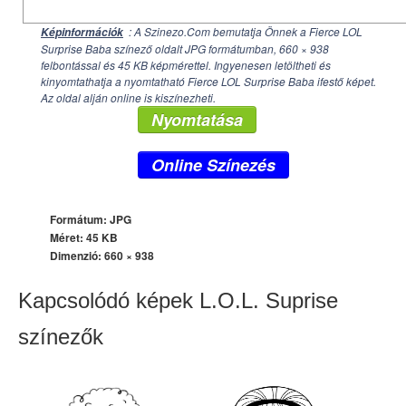
: A Szinezo.Com bemutatja Önnek a Fierce LOL
Képinformációk
Surprise Baba színező oldalt JPG formátumban,
660 × 938
felbontással és 45 KB képmérettel. Ingyenesen letöltheti és
kinyomtathatja a nyomtatható Fierce LOL Surprise Baba ifestő képet.
Az oldal alján online is kiszínezheti.
Nyomtatása
Online Színezés
Formátum: JPG
Méret: 45 KB
Dimenzió:
660 × 938
Kapcsolódó képek L.O.L. Suprise
színezők