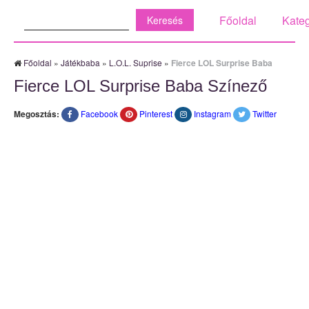
Keresés:
Főoldal
Kateg
Főoldal
»
Játékbaba
»
L.O.L. Suprise
»
Fierce LOL Surprise Baba
Fierce LOL Surprise Baba Színező
Megosztás:
Facebook
Pinterest
Instagram
Twitter