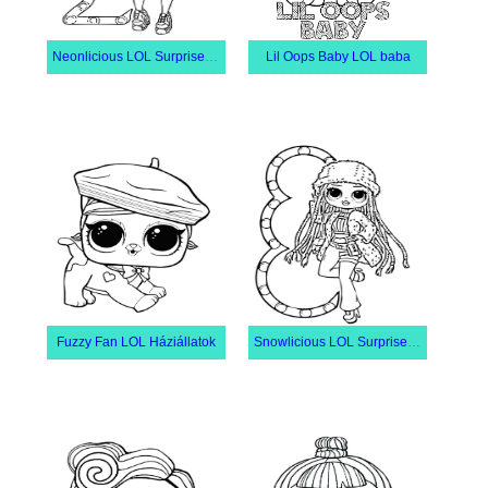
Neonlicious LOL Surprise OMG
Lil Oops Baby LOL baba
Fuzzy Fan LOL Háziállatok
Snowlicious LOL Surprise OMG