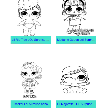
Lil Rip Tide LOL Surprise Baba
Madame Queen Lol Surprise baba
Rocker Lol Surprise baba
Lil Majorette LOL Surprise Doll