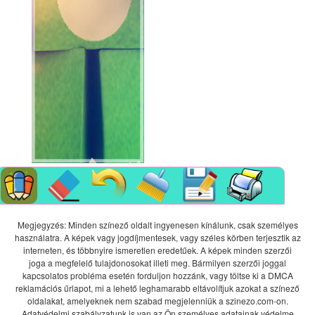
Megjegyzés: Minden színező oldalt ingyenesen kínálunk, csak személyes
használatra. A képek vagy jogdíjmentesek, vagy széles körben terjesztik az
interneten, és többnyire ismeretlen eredetűek. A képek minden szerzői
joga a megfelelő tulajdonosokat illeti meg. Bármilyen szerzői joggal
kapcsolatos probléma esetén forduljon hozzánk, vagy töltse ki a DMCA
reklamációs űrlapot, mi a lehető leghamarabb eltávolítjuk azokat a színező
oldalakat, amelyeknek nem szabad megjelenniük a szinezo.com-on.
Adatvédelmi szabályzatunk is van az Ön személyes adatainak védelme