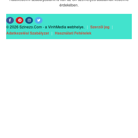
érdekében.
© 2026 Szinezo.Com - a VinhMedia webhelye.
|
Szerzői jog
|
Adatkezelési Szabályzat
|
Használati Feltételek