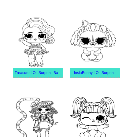
Treasure LOL Surprise Baba
InstaBunny LOL Surprise