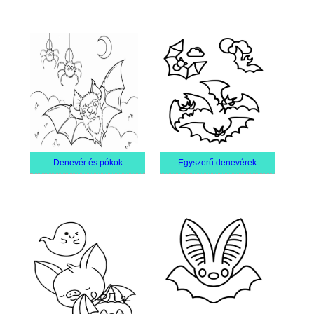
Denevér és pókok
Egyszerű denevérek