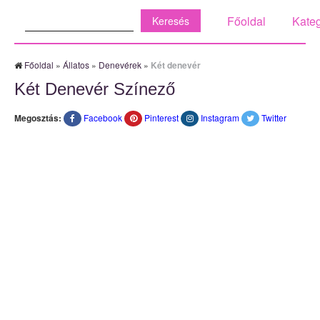
Keresés:
Főoldal
Kateg
Főoldal
»
Állatos
»
Denevérek
»
Két denevér
Két Denevér Színező
Megosztás:
Facebook
Pinterest
Instagram
Twitter