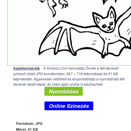
: A Szinezo.Com bemutatja Önnek a Két denevér
Képinformációk
színező oldalt JPG formátumban,
957 × 718
felbontással és 51 KB
képmérettel. Ingyenesen letöltheti és kinyomtathatja a nyomtatható Két
denevér ifestő képet. Az oldal alján online is kiszínezheti.
Nyomtatása
Online Színezés
Formátum: JPG
Méret: 51 KB