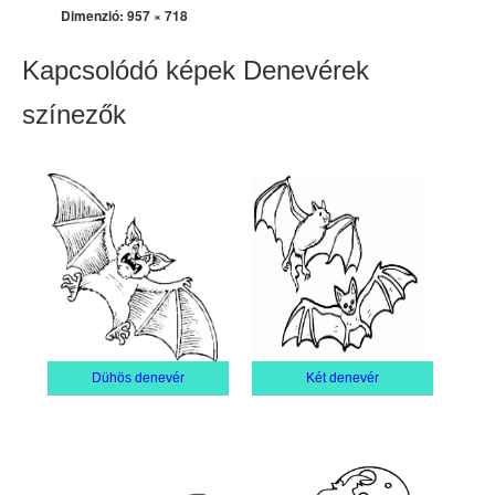
Dimenzió:
957 × 718
Kapcsolódó képek Denevérek
színezők
Dühös denevér
Két denevér