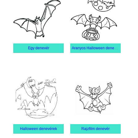
Egy denevér
Aranyos Halloween denevérek
Halloween denevérek
Rajzfilm denevér