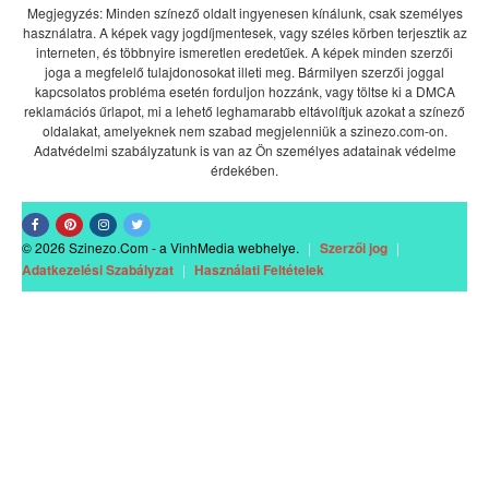
Megjegyzés: Minden színező oldalt ingyenesen kínálunk, csak személyes
használatra. A képek vagy jogdíjmentesek, vagy széles körben terjesztik az
interneten, és többnyire ismeretlen eredetűek. A képek minden szerzői
joga a megfelelő tulajdonosokat illeti meg. Bármilyen szerzői joggal
kapcsolatos probléma esetén forduljon hozzánk, vagy töltse ki a DMCA
reklamációs űrlapot, mi a lehető leghamarabb eltávolítjuk azokat a színező
oldalakat, amelyeknek nem szabad megjelenniük a szinezo.com-on.
Adatvédelmi szabályzatunk is van az Ön személyes adatainak védelme
érdekében.
© 2026 Szinezo.Com - a VinhMedia webhelye.
|
Szerzői jog
|
Adatkezelési Szabályzat
|
Használati Feltételek