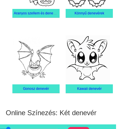
Aranyos szellem és denevér ingyenes
Könnyű denevérek
Gonosz denevér
Kawaii denevér
Online Színezés: Két denevér