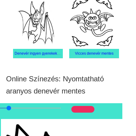
Denevér ingyen gyerekeknek
Vicces denevér mentes
Online Színezés: Nyomtatható
aranyos denevér mentes