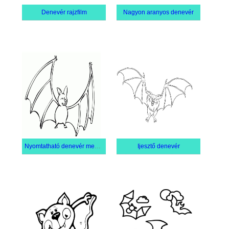
Denevér rajzfilm
Nagyon aranyos denevér
Nyomtatható denevér mentes
Ijesztő denevér