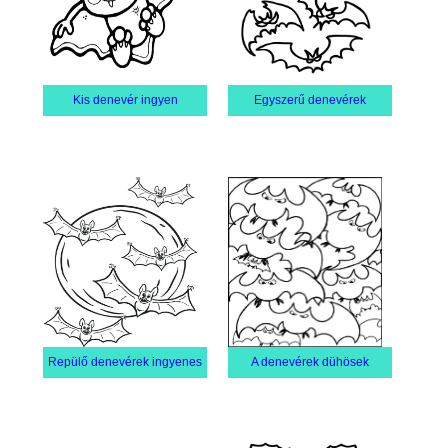
Kis denevér ingyen
Egyszerű denevérek
Repülő denevérek ingyenes
A denevérek dühösek