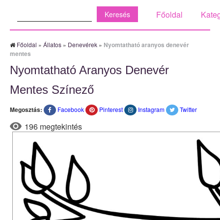
Keresés:
Főoldal
Kateg
Főoldal
»
Állatos
»
Denevérek
»
Nyomtatható aranyos denevér
mentes
Nyomtatható Aranyos Denevér
Mentes Színező
Megosztás:
Facebook
Pinterest
Instagram
Twitter
196 megtekintés