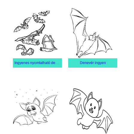
Ingyenes nyomtatható denevérek
Denevér ingyen