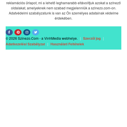
reklamációs űrlapot, mi a lehető leghamarabb eltávolítjuk azokat a színező
oldalakat, amelyeknek nem szabad megjelenniük a szinezo.com-on.
Adatvédelmi szabályzatunk is van az Ön személyes adatainak védelme
érdekében.
© 2026 Szinezo.Com - a VinhMedia webhelye.
|
Szerzői jog
|
Adatkezelési Szabályzat
|
Használati Feltételek