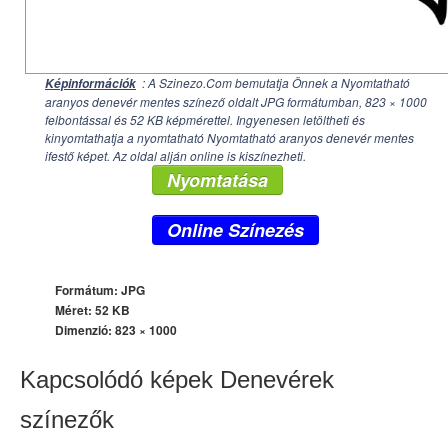
: A Szinezo.Com bemutatja Önnek a Nyomtatható
Képinformációk
aranyos denevér mentes színező oldalt JPG formátumban,
823 × 1000
felbontással és 52 KB képmérettel. Ingyenesen letöltheti és
kinyomtathatja a nyomtatható Nyomtatható aranyos denevér mentes
ifestő képet. Az oldal alján online is kiszínezheti.
Nyomtatása
Online Színezés
Formátum: JPG
Méret: 52 KB
Dimenzió:
823 × 1000
Kapcsolódó képek Denevérek
színezők