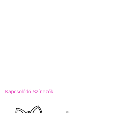
Kapcsolódó Színezők