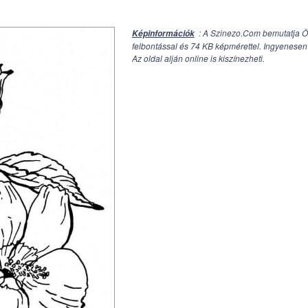
: A Szinezo.Com bemutatja Ö
Képinformációk
felbontással és 74 KB képmérettel. Ingyenesen 
Az oldal alján online is kiszínezheti.