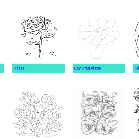
Rózsa
Egy virág részei
Ké