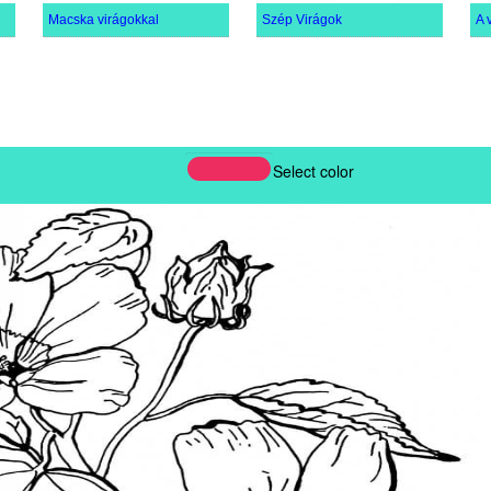
Macska virágokkal
Szép Virágok
Select color