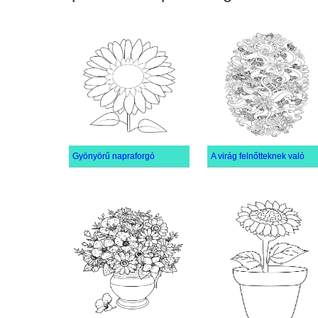
Gyönyörű napraforgó
A virág felnőtteknek való