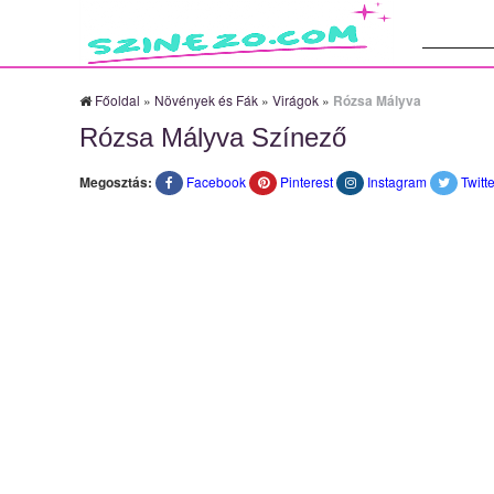
Keresés:
Főoldal
»
Növények és Fák
»
Virágok
»
Rózsa Mályva
Rózsa Mályva Színező
Megosztás:
Facebook
Pinterest
Instagram
Twitte