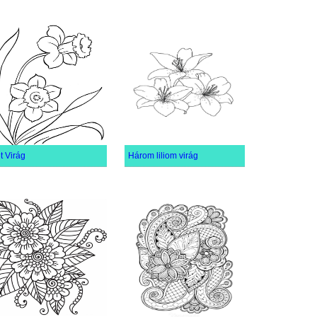
t Virág
Három liliom virág