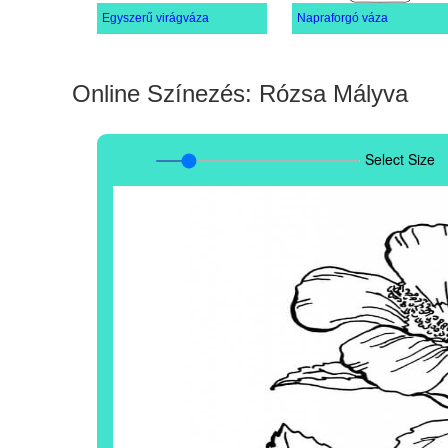
Egyszerű virágváza
Napraforgó váza
Online Színezés: Rózsa Mályva
Select Size