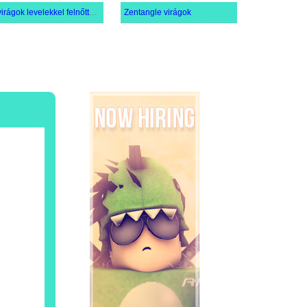
A virágok levelekkel felnőtteknek való
Zentangle virágok