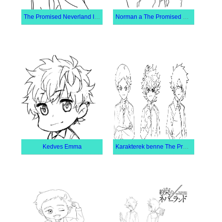
The Promised Neverland Isabella
Norman a The Promised Neverland Ban
Kedves Emma
Karakterek benne The Promised Neverland