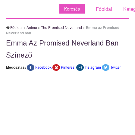
Keresés:
Főoldal
Kateg
Főoldal
»
Anime
»
The Promised Neverland
»
Emma az Promised
Neverland ban
Emma Az Promised Neverland Ban
Színező
Megosztás:
Facebook
Pinterest
Instagram
Twitter