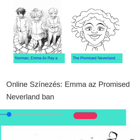
Norman, Emma és Ray a The Promised Neverland-ből
The Promised Neverland Krone nővér
Online Színezés: Emma az Promised
Neverland ban