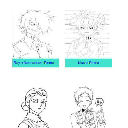
Ray a Normanban, Emma és Ray a The Promised Neverlandben
Klassz Emma