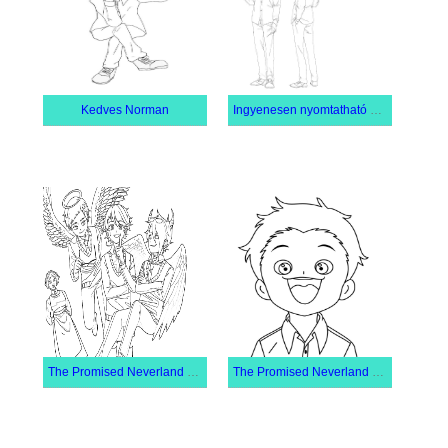
Kedves Norman
Ingyenesen nyomtatható The Promised Neverland
The Promised Neverland Karakterek
The Promised Neverland Phil