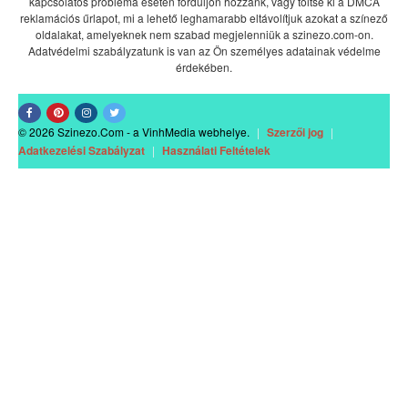
kapcsolatos probléma esetén forduljon hozzánk, vagy töltse ki a DMCA
reklamációs űrlapot, mi a lehető leghamarabb eltávolítjuk azokat a színező
oldalakat, amelyeknek nem szabad megjelenniük a szinezo.com-on.
Adatvédelmi szabályzatunk is van az Ön személyes adatainak védelme
érdekében.
© 2026 Szinezo.Com - a VinhMedia webhelye.
|
Szerzői jog
|
Adatkezelési Szabályzat
|
Használati Feltételek