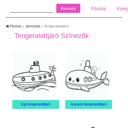
Keresés:
Főoldal
Kateg
Főoldal
»
Járművek
»
Tengeralattjáró
Tengeralattjáró Színezők
Egy tengeralattjáró
Aranyos tengeralattjáró