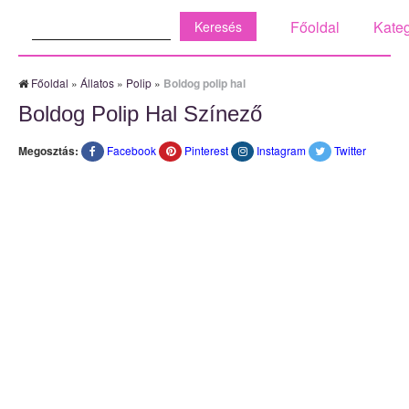
Keresés:
Főoldal
Kateg
Főoldal
»
Állatos
»
Polip
»
Boldog polip hal
Boldog Polip Hal Színező
Megosztás:
Facebook
Pinterest
Instagram
Twitter