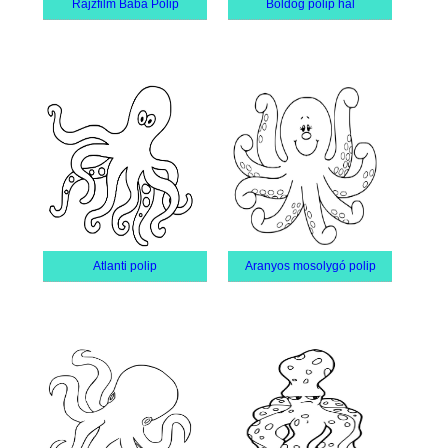
Rajzfilm Baba Polip
Boldog polip hal
Atlanti polip
Aranyos mosolygó polip