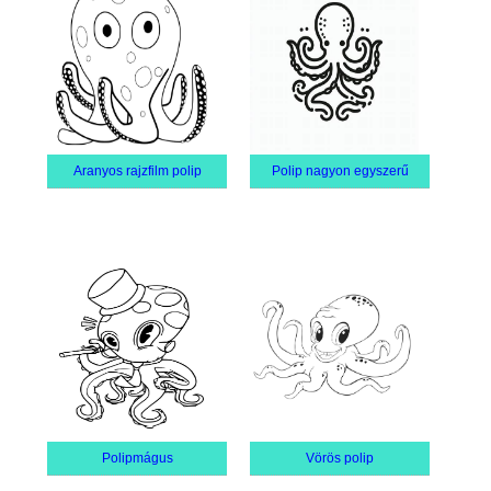
Aranyos rajzfilm polip
Polip nagyon egyszerű
Polipmágus
Vörös polip