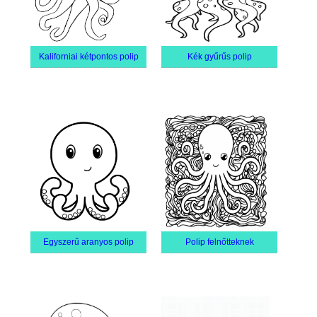
Kaliforniai kétpontos polip
Kék gyűrűs polip
Egyszerű aranyos polip
Polip felnőtteknek