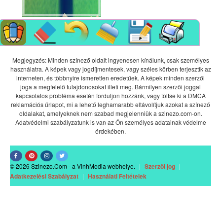
Megjegyzés: Minden színező oldalt ingyenesen kínálunk, csak személyes
használatra. A képek vagy jogdíjmentesek, vagy széles körben terjesztik az
interneten, és többnyire ismeretlen eredetűek. A képek minden szerzői
joga a megfelelő tulajdonosokat illeti meg. Bármilyen szerzői joggal
kapcsolatos probléma esetén forduljon hozzánk, vagy töltse ki a DMCA
reklamációs űrlapot, mi a lehető leghamarabb eltávolítjuk azokat a színező
oldalakat, amelyeknek nem szabad megjelenniük a szinezo.com-on.
Adatvédelmi szabályzatunk is van az Ön személyes adatainak védelme
érdekében.
© 2026 Szinezo.Com - a VinhMedia webhelye.
|
Szerzői jog
|
Adatkezelési Szabályzat
|
Használati Feltételek