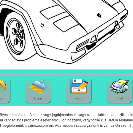
o
Clear
Save
Print
yes használatra. A képek vagy jogdíjmentesek, vagy széles körben terjesztik az in
gal kapcsolatos probléma esetén forduljon hozzánk, vagy töltse ki a DMCA reklamác
 megjelenniük a szinezo.com-on. Adatvédelmi szabályzatunk is van az Ön szemé