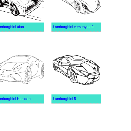
mborghini úton
Lamborghini versenyautó
mborghini Huracan
Lamborghini 5