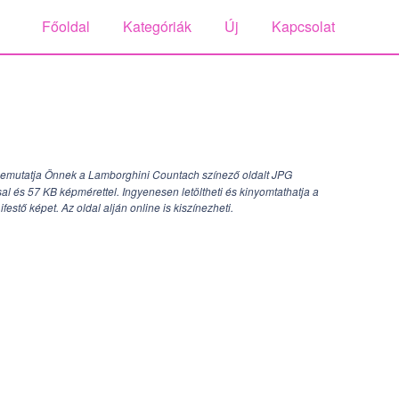
Főoldal
Kategóriák
Új
Kapcsolat
emutatja Önnek a Lamborghini Countach színező oldalt JPG
al és 57 KB képmérettel. Ingyenesen letöltheti és kinyomtathatja a
stő képet. Az oldal alján online is kiszínezheti.