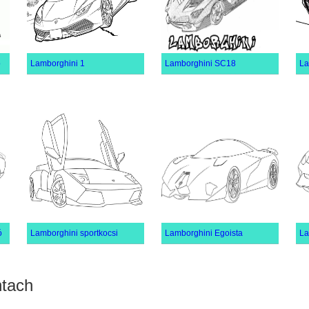
ó
Lamborghini 1
Lamborghini SC18
La
ó
Lamborghini sportkocsi
Lamborghini Egoista
La
ntach