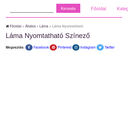
Keresés:
Főoldal
Kateg
Főoldal
»
Állatos
»
Láma
»
Láma Nyomtatható
Láma Nyomtatható Színező
Megosztás:
Facebook
Pinterest
Instagram
Twitter