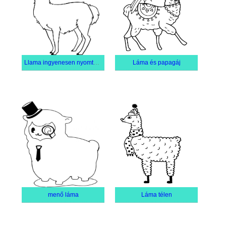
Llama ingyenesen nyomtatható
Láma és papagáj
menő láma
Láma télen