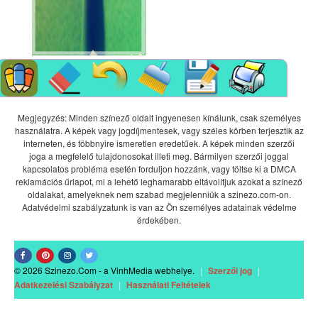
Megjegyzés: Minden színező oldalt ingyenesen kínálunk, csak személyes
használatra. A képek vagy jogdíjmentesek, vagy széles körben terjesztik az
interneten, és többnyire ismeretlen eredetűek. A képek minden szerzői
joga a megfelelő tulajdonosokat illeti meg. Bármilyen szerzői joggal
kapcsolatos probléma esetén forduljon hozzánk, vagy töltse ki a DMCA
reklamációs űrlapot, mi a lehető leghamarabb eltávolítjuk azokat a színező
oldalakat, amelyeknek nem szabad megjelenniük a szinezo.com-on.
Adatvédelmi szabályzatunk is van az Ön személyes adatainak védelme
érdekében.
© 2026 Szinezo.Com - a VinhMedia webhelye.
|
Szerzői jog
|
Adatkezelési Szabályzat
|
Használati Feltételek