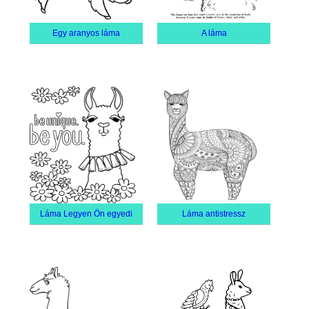
Egy aranyos láma
A láma
Láma Legyen Ön egyedi
Láma antistressz