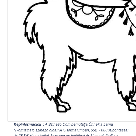
: A Szinezo.Com bemutatja Önnek a Láma
Képinformációk
Nyomtatható színező oldalt JPG formátumban,
652 × 680
felbontással
és 28 KB képmérettel. Ingyenesen letöltheti és kinyomtathatja a