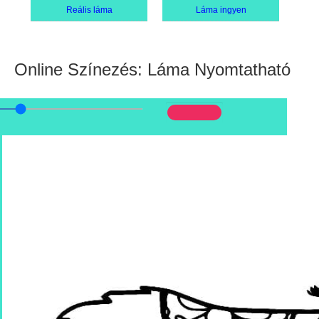
Reális láma
Láma ingyen
Online Színezés: Láma Nyomtatható