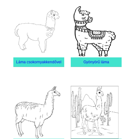
Láma csokornyakkendővel
Gyönyörű láma