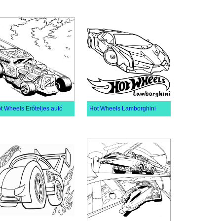
t Wheels Erőteljes autó
Hot Wheels Lamborghini