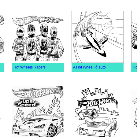
Hot Wheels Racers
A Hot Wheel jó autó
Ho