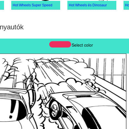
Hot Wheels Super Speed
Hot Wheels és Dinosaur
Ho
enyautók
Select color