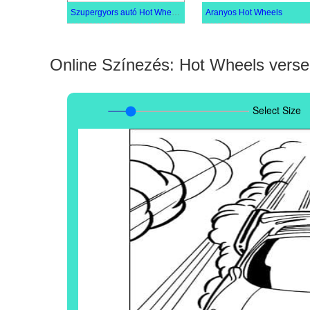
Szupergyors autó Hot Wheels
Aranyos Hot Wheels
Online Színezés: Hot Wheels vers
Select Size