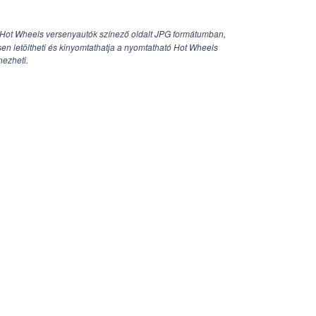
Hot Wheels versenyautók színező oldalt JPG formátumban,
en letöltheti és kinyomtathatja a nyomtatható Hot Wheels
nezheti.