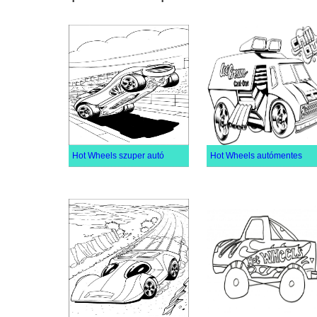
Hot Wheels szuper autó
Hot Wheels autómentes