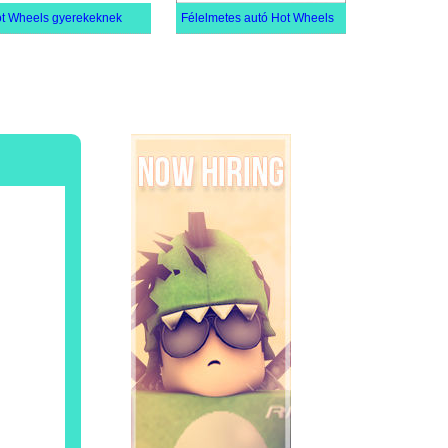
t Wheels gyerekeknek
Félelmetes autó Hot Wheels