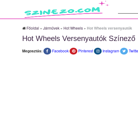
Keresés:
Főoldal
»
Járművek
»
Hot Wheels
»
Hot Wheels versenyautók
Hot Wheels Versenyautók Színező
Megosztás:
Facebook
Pinterest
Instagram
Twitte