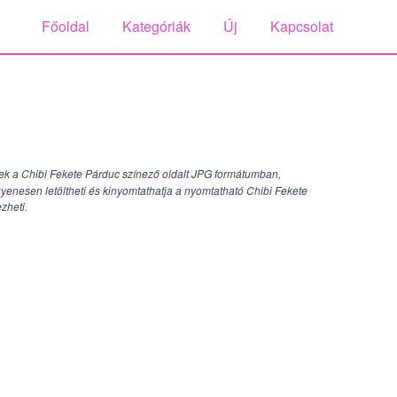
Főoldal
Kategóriák
Új
Kapcsolat
k a Chibi Fekete Párduc színező oldalt JPG formátumban,
yenesen letöltheti és kinyomtathatja a nyomtatható Chibi Fekete
ezheti.