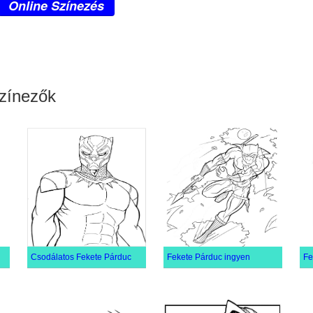
Online Színezés
zínezők
Csodálatos Fekete Párduc
Fekete Párduc ingyen
Fe