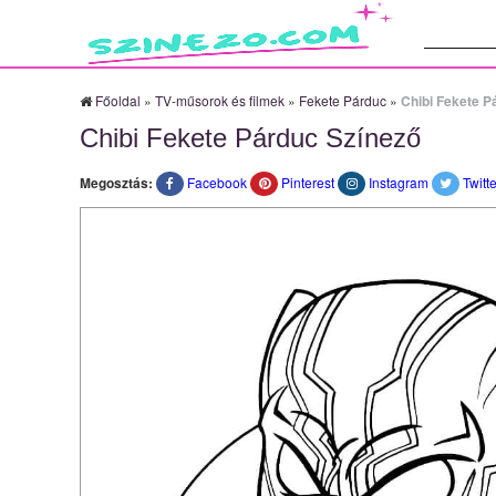
Keresés:
Főoldal
»
TV-műsorok és filmek
»
Fekete Párduc
»
Chibi Fekete P
Chibi Fekete Párduc Színező
Megosztás:
Facebook
Pinterest
Instagram
Twitte