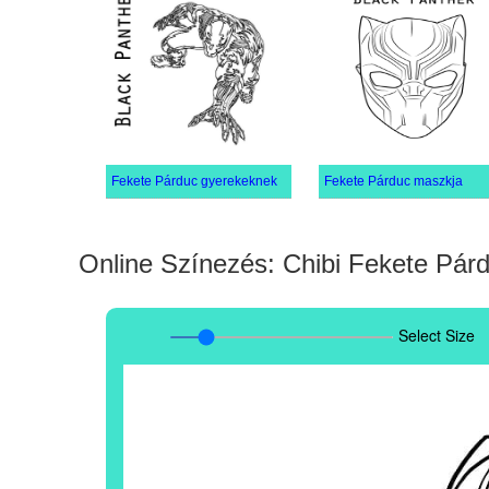
Fekete Párduc gyerekeknek
Fekete Párduc maszkja
Online Színezés: Chibi Fekete Pár
Select Size