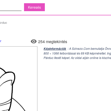
árduc
r
254 megtekintés
: A Szinezo.Com bemutatja Önne
Képinformációk
800 × 1066
felbontással és 69 KB képmérettel. Ing
Párduc ifestő képet. Az oldal alján online is kiszín