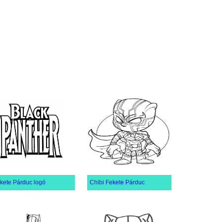
kete Párduc logó
Chibi Fekete Párduc