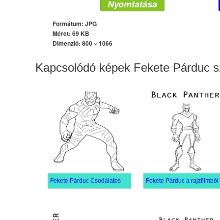
Nyomtatása
Formátum: JPG
Méret: 69 KB
Dimenzió:
800 × 1066
Kapcsolódó képek Fekete Párduc s
Fekete Párduc Csodálatos
Fekete Párduc a rajzfilmből