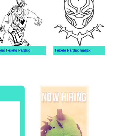
nő Fekete Párduc
Fekete Párduc maszk