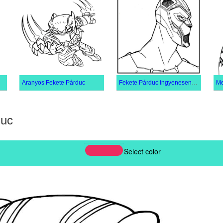
Aranyos Fekete Párduc
Fekete Párduc ingyenesen nyomtatható
Me
duc
Select color