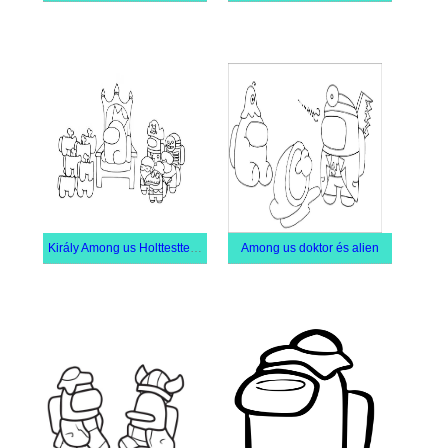
Király Among us Holttesttel és Importőrrel
Among us doktor és alien