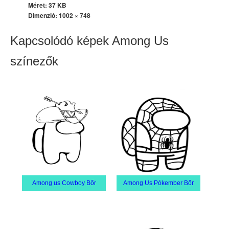
Méret: 37 KB
Dimenzió:
1002 × 748
Kapcsolódó képek Among Us
színezők
Among us Cowboy Bőr
Among Us Pókember Bőr