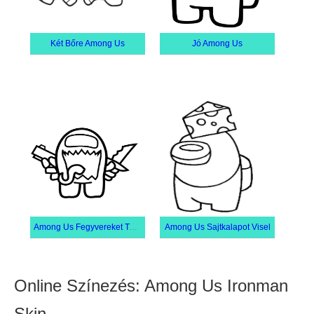
Két Bőre Among Us
Jó Among Us
Among Us Fegyvereket Tartó Szörnybőr
Among Us Sajtkalapot Visel
Online Színezés: Among Us Ironman
Skin