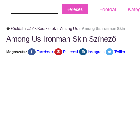
Keresés:
Főoldal
Kateg
Főoldal
»
Játék Karakterek
»
Among Us
»
Among Us Ironman Skin
Among Us Ironman Skin Színező
Megosztás:
Facebook
Pinterest
Instagram
Twitter