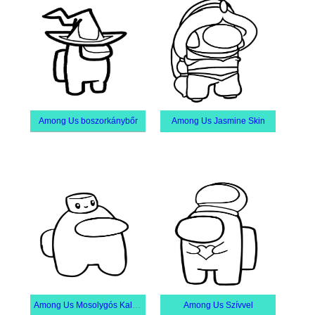
Among Us boszorkánybőr
Among Us Jasmine Skin
Among Us Mosolygós Kalapot Visel
Among Us Szívvel