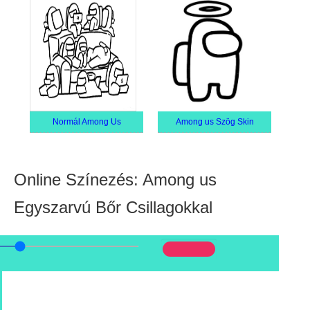
Normál Among Us
Among us Szög Skin
Online Színezés: Among us
Egyszarvú Bőr Csillagokkal