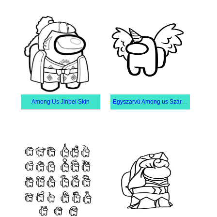
Among Us Jinbei Skin
Egyszarvú Among us Szárnyakkal