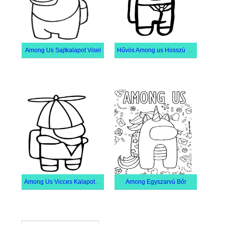
Among Us Sajtkalapot Visel
Hűvös Among us Hosszú Csőrrel
Among Us Vicces Kalapot Visel
Among Egyszarvú Bőr