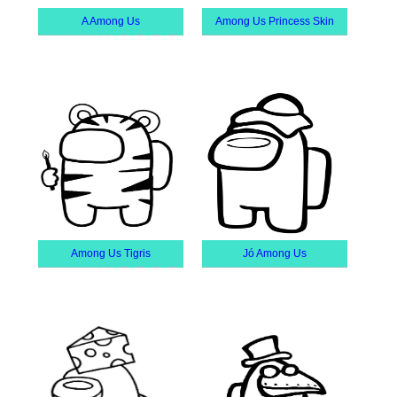
A Among Us
Among Us Princess Skin
Among Us Tigris
Jó Among Us