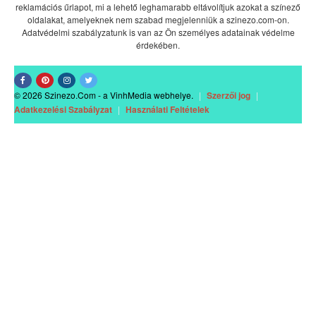
reklamációs űrlapot, mi a lehető leghamarabb eltávolítjuk azokat a színező
oldalakat, amelyeknek nem szabad megjelenniük a szinezo.com-on.
Adatvédelmi szabályzatunk is van az Ön személyes adatainak védelme
érdekében.
© 2026 Szinezo.Com - a VinhMedia webhelye.
|
Szerzői jog
|
Adatkezelési Szabályzat
|
Használati Feltételek